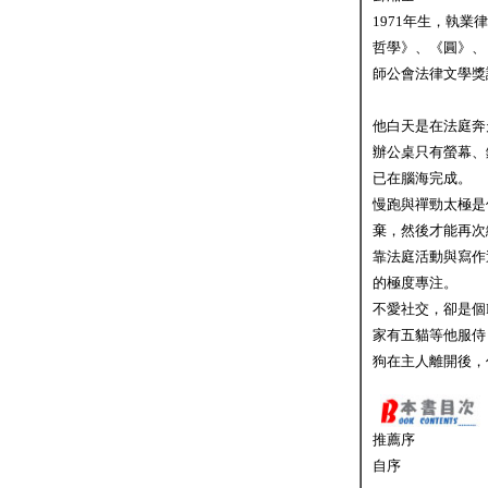
1971年生，執
哲學》、《圓》、
師公會法律文學獎
他白天是在法庭奔
辦公桌只有螢幕、
已在腦海完成。
慢跑與禪勁太極是
棄，然後才能再次
靠法庭活動與寫作
的極度專注。
不愛社交，卻是個
家有五貓等他服侍
狗在主人離開後，
推薦序
自序