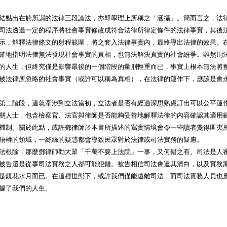
結點出在於所謂的法律三段論法，亦即學理上所稱之「涵攝」。簡而言之，法
司法透過一定的程序將社會事實修改成符合法律所律定條件的法律事實，其後
示，解釋法律條文的射程範圍，將之套入法律事實內，最終導出法律的效果。
確地指明法律無法發現社會事實的真相，也無法解決真實的社會紛爭。雖然刑法
的人生，但終究僅是影響最後的一個階段的量刑輕重而已，事實上根本無法將
被法律所忽略的社會事實（或許可以稱為真相），在法律的運作下，應該是會
第二階段，這就牽涉到立法當初，立法者是否有經過深思熟慮訂出可以公平運
關人士，包含檢察官、法官與律師是否能夠妥善地解釋法律的內容確認其適用
機制。關於此點，或許鄧律師於本書所描述的寫實情境會令一些讀者覺得匪夷
語權的領域，一絲絲的疑惑都會導致民眾對於法律或司法實務的疑慮。
法根除，那麼鄧律師勸大眾「千萬不要上法院」一事，又何錯之有。司法是人
被告還是從事司法實務之人都可能犯錯。被告相信司法會還其清白，以及實務
是鏡花水月而已。在這種世態下，或許我們僅能遠離司法，而司法實務人員也
據了我們的人生。