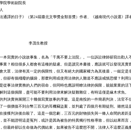
學院學術副院長
人
法通譯的日子》（第24屆臺北文學獎金類首獎）作者、《越南現代小說選》譯
茂生教授
一本寫實的小說故事集，名為「千萬不要上法院」。一位訴訟律師卻寫出勸人
事業？相信很多人都會有這種的疑慮。但是讀完本書後，應該就可以發現其實
會大眾，法律有其一定的侷限性，但又有絕大的國家權力為其後盾，一鎚定是
，但卻有個殘廢的腦袋，那麼利用或使用法律的人難道不應該戒慎恐懼？利用
是從事法律實務的人們的宿命，但同時也應該明瞭法律的侷限，兢兢業業的活
解到這個侷限，盡可能不要利用法律來解決疑難雜症，有時這僅是緣木求魚。
的判決實例展開三十幾個寫實故事的序篇。這是南投的一件簡易判決，法官不
了一個價值不到台幣三百元的耳機竊盜案，並判處了四個月有期徒刑。雖然這
在接獲判決後自殺了。這是一個悲劇，三百元的財物損失與一條人命間的差距
，並不能證明這是冤判，或許是因為被告的特異獨行性格導致，但以結果而言
，但最終卻以生命做為代價結束，如果被告不這麼想不開，法律人不這麼正義