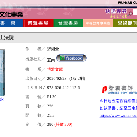
上法院
作 者╱
鄧湘全
出版社別╱
五南
書 系╱
博雅文庫
出版日期╱
2026/02/23 (1版 2刷)
I S B N ╱
978-626-442-112-6
書 號╱
RL30
ok
即日起五南舊官網僅
頁 數╱
256
如欲購書，請至五南
開 數╱
25K
https://www.wunan.co
定 價╱
380
(特價 300)