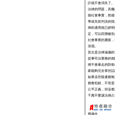
許就不會消失了。
法律的問題，其癥
個社會事實，然後
學或先前判決的指
律的適用就已經明
定，可以回溯被告
社會事實的層面，
深淵。
其次是法律涵攝的
從事司法實務的相
律不會暴走的防衛
家能夠完全掌控話
如果這些疑慮都無
都會犯錯，不管是
公平正義，但這都
千萬不要讓法律占
鄧湘全