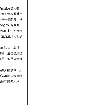
律的適用是先有一
法律人會按照其所
在第一個階段，法
有第57條的規
整個的案件回歸到
永遠沉沒到地獄的
作的法律。其後，
範疇，這也是讓法
所思，但是於實務
審判人的領域，人
家認為司法會實現
應謹守謙抑原則，