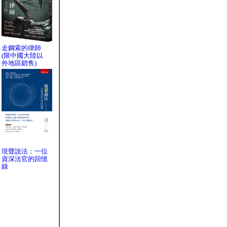
走鋼索的律師
(限中國大陸以
外地區銷售)
現聲說法：一位
資深法官的回憶
錄