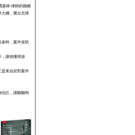
遇森林-律師的婚姻
事大綱，獲台北律
結束時，案件攻防
示，讓他懂得放
正是來自於對案件
物信託，讓貓貓狗