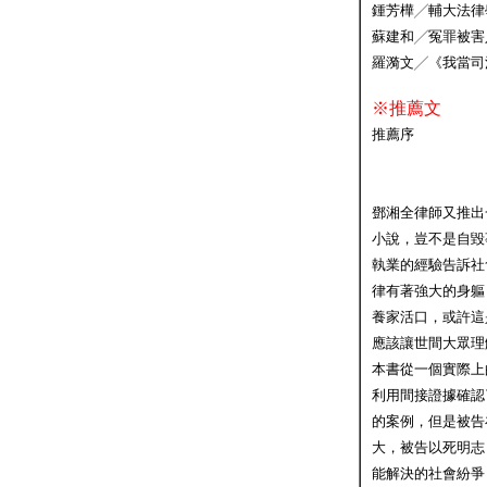
鍾芳樺╱輔大法律
蘇建和╱冤罪被害
羅漪文╱《我當司
※推薦文
推薦序
李
鄧湘全律師又推出
小說，豈不是自毀
執業的經驗告訴社
律有著強大的身軀
養家活口，或許這
應該讓世間大眾理
本書從一個實際上
利用間接證據確認
的案例，但是被告
大，被告以死明志
能解決的社會紛爭