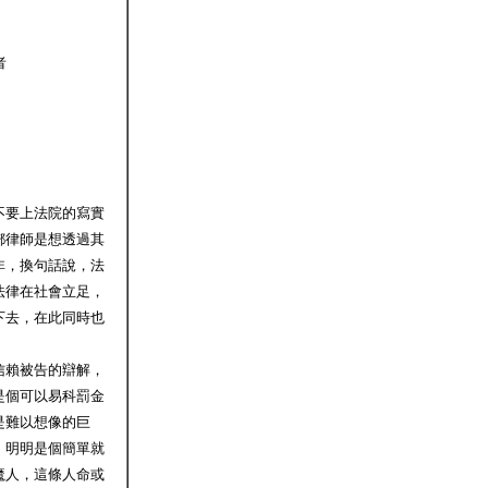
者
不要上法院的寫實
鄧律師是想透過其
非，換句話說，法
法律在社會立足，
下去，在此同時也
信賴被告的辯解，
是個可以易科罰金
是難以想像的巨
，明明是個簡單就
魔人，這條人命或