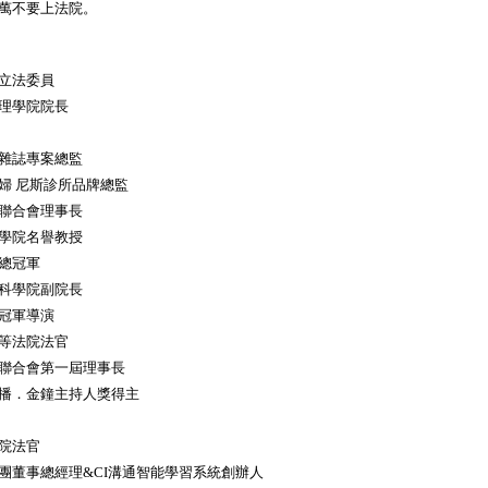
萬不要上法院。
立法委員
理學院院長
雜誌專案總監
婦 尼斯診所品牌總監
聯合會理事長
學院名譽教授
總冠軍
科學院副院長
冠軍導演
等法院法官
聯合會第一屆理事長
播．金鐘主持人獎得主
院法官
團董事總經理&CI溝通智能學習系統創辦人