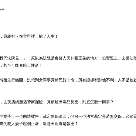
」
，最終卻卡在官司裡，輸了人生！
我們法院見！」，原以為法院是會替人民伸張正義的地方，但實際上，去過法
，甚至可能會賠上性命！
情後先行離開，沒想到女同事竟然死於非命，所有證據都對他不利，人不是他
，去夜店續攤遇警察攔檢，竟然驗出毒品反應，到底怎麼一回事？
件案子，一位同情被告，裁定無保請回；但另一位法官裁定是若無交保，必須
降的犯人妻子壓個正著，這是天理還是報應？