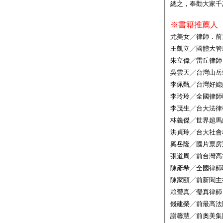
總之，奉勸大家千
※書籍推薦人
尤美女╱律師．前
王凱立╱國體大管
朱立偉╱雷丘律師
吳雲天╱台灣山岳
李佩甄╱台灣好媳
李玲玲╱全國律師
李茂生╱台大法律
林義傑╱世界超馬
洪貞玲╱台大社會
奚岳隆╱國片票房
張道周╱前台灣高
陳彥希╱全國律師
陳家頤╱前新聞主
賴瑩真╱瑩真律師
錢建榮╱前最高法
謝馨慧╱前奧美集