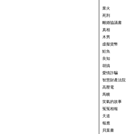
業火
死刑
離婚協議書
真相
木男
虛擬貨幣
鮭魚
良知
胡搞
愛情詐騙
智慧財產法院
高壓電
馬蟥
笑氣的故事
冤冤相報
天道
報應
貝葉書