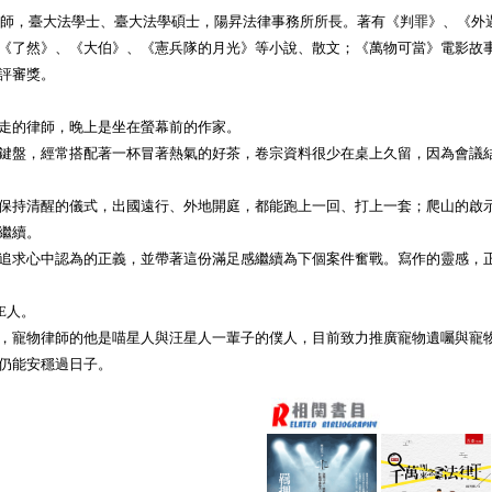
業律師，臺大法學士、臺大法學碩士，陽昇法律事務所所長。著有《判罪》、《外
《了然》、《大伯》、《憲兵隊的月光》等小說、散文；《萬物可當》電影故
評審獎。
走的律師，晚上是坐在螢幕前的作家。
鍵盤，經常搭配著一杯冒著熱氣的好茶，卷宗資料很少在桌上久留，因為會議
保持清醒的儀式，出國遠行、外地開庭，都能跑上一回、打上一套；爬山的啟
繼續。
追求心中認為的正義，並帶著這份滿足感繼續為下個案件奮戰。寫作的靈感，
E人。
，寵物律師的他是喵星人與汪星人一輩子的僕人，目前致力推廣寵物遺囑與寵
仍能安穩過日子。