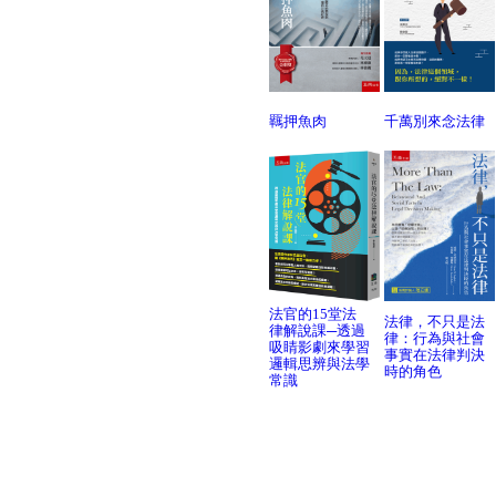
羈押魚肉
千萬別來念法律
法官的15堂法
法律，不只是法
律解說課─透過
律：行為與社會
吸睛影劇來學習
事實在法律判決
邏輯思辨與法學
時的角色
常識