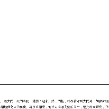
後一道大門，鐵門咚的一聲關了起來。踏出門檻，站在看守所大門外，胡律師輕
解開地獄之火的秘密。再度張開眼，他望向清澈亮藍的天空，陽光卻太耀眼，只