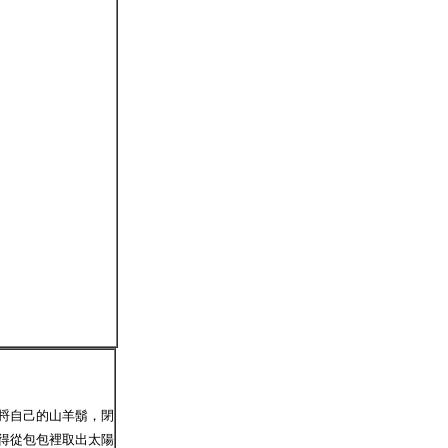
捋自己的山羊鬍，閉
得從包包裡取出太陽