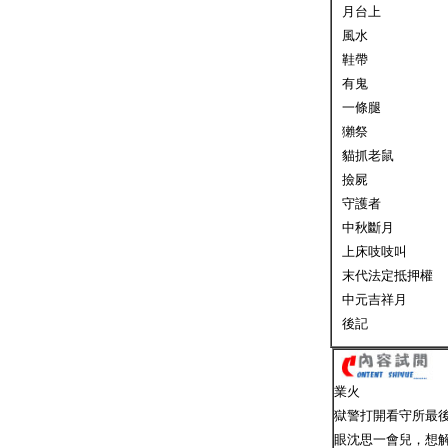
月台上
風水
鞋帶
有鬼
一條腿
獺祭
貓抓老鼠
撿屍
守護者
中秋斷月
上床吱吱叫
末代法定抵押權
中元吉祥月
後記
業火
獄警打開看守所最
眼沈思一會兒，想