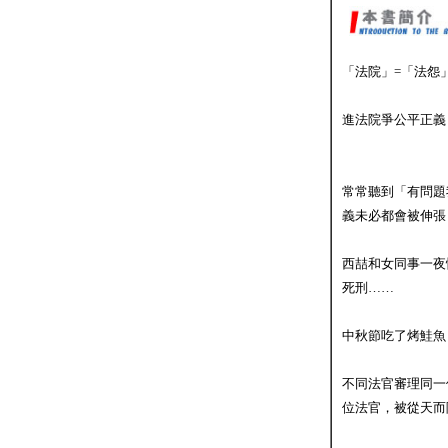
「法院」=「法怨
進法院爭公平正義
常常聽到「有問題
義未必都會被伸張
西喆和女同事一夜
死刑……
中秋節吃了烤鮭魚
不同法官審理同一
位法官，被從天而