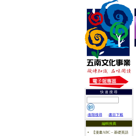
快 速 搜 尋
‧
進階搜尋
‧
書目下載
編輯推薦
【漫畫ABC－基礎英語
●