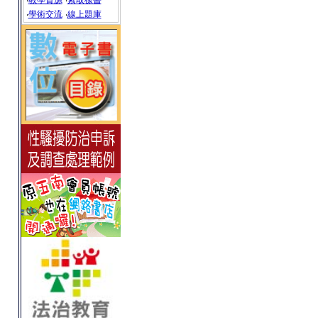
‧
教學資源
‧
索取樣書
‧
學術交流
‧
線上題庫