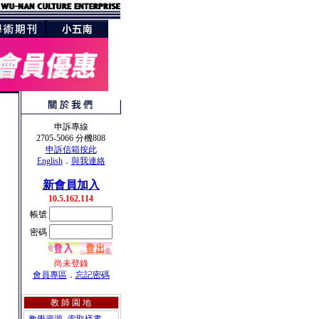
申訴專線
2705-5066 分機808
申訴信箱按此
English
．
與我連絡
新會員加入
10.5.162.114
帳號
密碼
尚未登錄
會員專區
．
忘記密碼
教 師 園 地