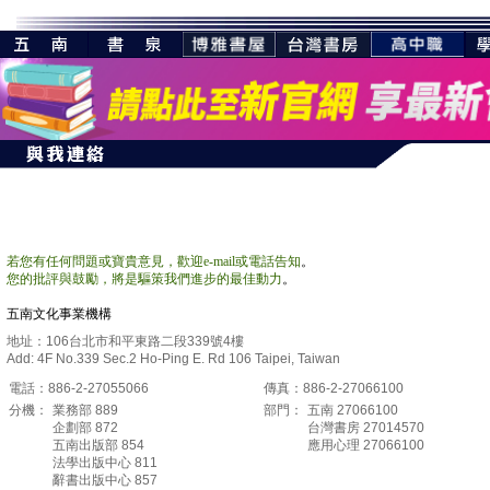
若您有任何問題或寶貴意見，歡迎e-mail或電話告知
。
您的批評與鼓勵，將是驅策我們進步的最佳動力
。
五南文化事業機構
地址：
106
台北市和平東路二段
339
號
4
樓
Add: 4F No.339 Sec.2 Ho-Ping E. Rd 106 Taipei, Taiwan
電話：
886-2-27055066
傳真：
886-2-27066100
分機：
業務部
889
部門：
五南 27066100
企劃部
872
台灣書房 27014570
五南出版部 854
應用心理
27066100
法學出版中心 811
辭書出版中心 857