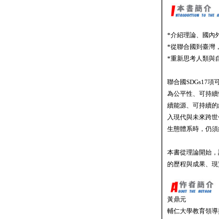
*介紹理論、國內
*從聯合國到臺灣
*重新思考人類與
聯合國SDGs17
為公平性、可持續
續能源、可持續的
入現代與未來跨世
生態體系時，仍須
本書從理論開始，
的歷程與成果、現
黃鼎元
輔仁大學教育領導