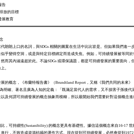
報告
淨零排放的目標
續發展教育
概念
代朗朗上口的名詞，與SDGs 相關的圖案在生活中比比皆是。但如果我們進一
似乎變得空洞，或是與特定目標綁定而造成失焦。例如，可持續發展被等同於S
然而其內涵遠超於此。不論SDGs 或環保議題，都是可持續發展的重要面向，
向上。
概念，《布蘭特報告書》（Brundtland Report，又稱《我們共同的未來》，Ou
的是最為明確、著名且廣為人知的定義：「既滿足當代人的需求，又不損害子孫後
性以及何謂可持續發展的概念抽象而模糊，所以最開始我們需要針對這個概念進
，可持續性(Sustanibility) 的概念更具有基礎性。據信這個概念來自16-17
進行，不致造成資源枯竭的運作方式。現在提到可持續發展，必然會提到1972