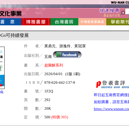
DGs可持續發展
作 者╱
黃鼎元、游逸伶、黃冠潔
出版社別╱
五南
書 系╱
超圖解系列
出版日期╱
2026/04/01 (1版 1刷)
I S B N ╱
978-626-442-137-9
書 號╱
1F2Q
ok
即日起五南舊官網僅
頁 數╱
292
如欲購書，請至五南
開 數╱
20K
https://www.wunan.co
定 價╱
500
(特價 395)