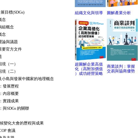
發展目標(SDGs)
組織文化與領導
圖解產業分析
概念
的兩組概念
概念
的理論與議題
的重要官方文件
題
的困境（一）
超圖解企業高值
商業談判：掌握
化（高附加價值
交易與協商優勢
的困境（二）
）成功經營策略
以及小島與發展中國家的地理概念
一）：發展歷程
二）：內容概要
三）：實踐成果
）：與SDGs 的關聯
合國氣候變化大會的歷程與成果
及COP 會議
歷史及主題