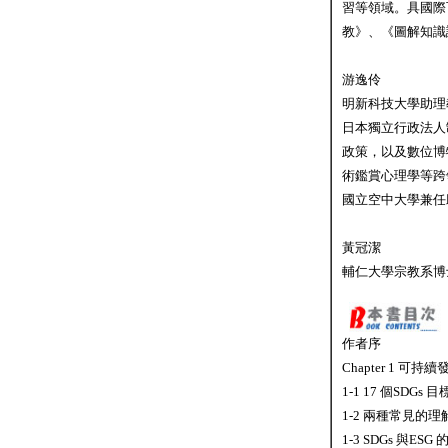
習等領域。具國際
教》、《圖解知識
游逸伶
明新科技大學助理
日本獨立行政法人
政策，以及數位博
術鑑賞心理學等跨
國立空中大學兼任
黃冠潔
輔仁大學宗教系博
作者序
Chapter 1 可持續
1-1 17 個SDGs
1-2 兩種常見的
1-3 SDGs 與ESG