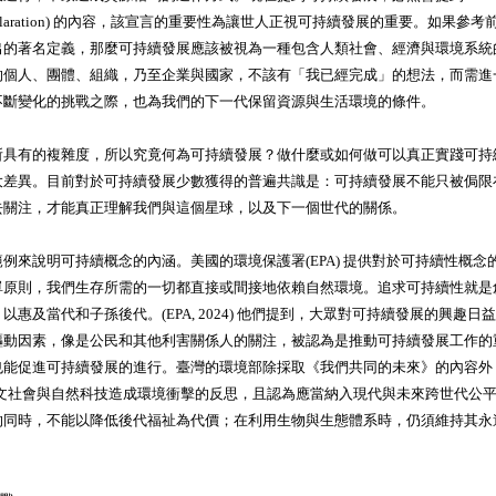
m Declaration) 的內容，該宣言的重要性為讓世人正視可持續發展的重要。如果
出的著名定義，那麼可持續發展應該被視為一種包含人類社會、經濟與環境系統
的個人、團體、組織，乃至企業與國家，不該有「我已經完成」的想法，而需進
不斷變化的挑戰之際，也為我們的下一代保留資源與生活環境的條件。
所具有的複雜度，所以究竟何為可持續發展？做什麼或如何做可以真正實踐可持
大差異。目前對於可持續發展少數獲得的普遍共識是：可持續發展不能只被侷限
去關注，才能真正理解我們與這個星球，以及下一個世代的關係。
例來說明可持續概念的內涵。美國的環境保護署(EPA) 提供對於可持續性概念
單原則，我們生存所需的一切都直接或間接地依賴自然環境。追求可持續性就是
以惠及當代和子孫後代。(EPA, 2024) 他們提到，大眾對可持續發展的興趣
驅動因素，像是公民和其他利害關係人的關注，被認為是推動可持續發展工作的
也能促進可持續發展的進行。臺灣的環境部除採取《我們共同的未來》的內容外
人文社會與自然科技造成環境衝擊的反思，且認為應當納入現代與未來跨世代公
的同時，不能以降低後代福祉為代價；在利用生物與生態體系時，仍須維持其永