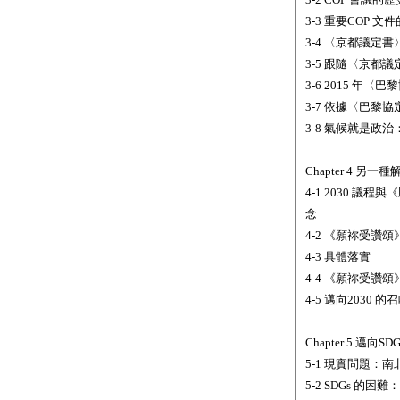
3-3 重要COP 
3-4 〈京都議定書
3-5 跟隨〈京都
3-6 2015 年〈
3-7 依據〈巴黎
3-8 氣候就是政治
Chapter 4 另
4-1 2030 
念
4-2 《願祢受讚
4-3 具體落實
4-4 《願祢受讚
4-5 邁向2030 
Chapter 5 邁向
5-1 現實問題：
5-2 SDGs 的