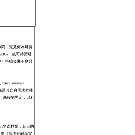
步問，究竟何為可持
DGs，或可持續發
但可持續發展不應只
r Common
代滿足其自身需求的能
行基礎的界定，以利
 世紀的森林業，其目的
 年《斯德哥爾摩宣