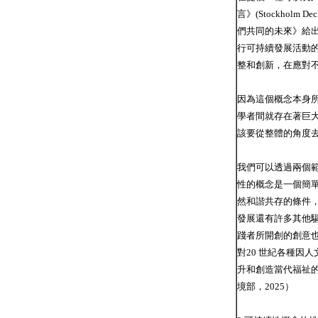
言》(Stockhol
們共同的未來》給
行可持續發展活動
整和創新，在應對
因為這個概念本身
學者間就存在著巨
該要從整體的角度
我們可以透過兩個範
性的概念是一個簡
然和諧共存的條件，
發展還有許多其他
踐者所開創的創意
對20 世紀各種因
升和創造當代福祉
境部，2025）