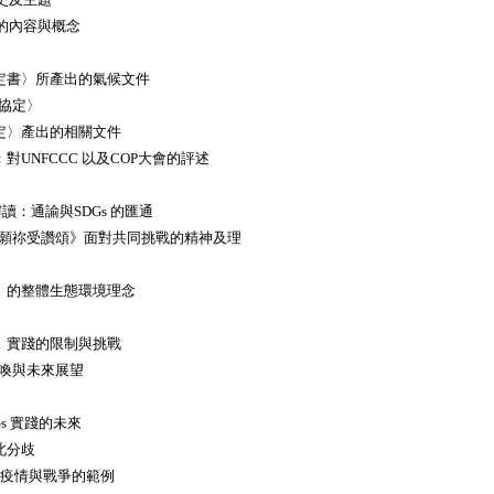
文件的內容與概念
〉
議定書〉所產出的氣候文件
巴黎協定〉
協定〉產出的相關文件
：對UNFCCC 以及COP大會的評述
一種解讀：通諭與SDGs 的匯通
議程與《願祢受讚頌》面對共同挑戰的精神及理
頌》的整體生態環境理念
頌》實踐的限制與挑戰
的召喚與未來展望
SDGs 實踐的未來
南北分歧
困難：疫情與戰爭的範例