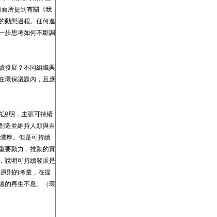
參考前面所提到有關《我
的動態過程。任何進
一步思考如何不斷調
續發展？不同組織與
在環保議題內，且應
的說明，主張可持續
創造並維持人類與自
日益濃厚。但是可持續
重要動力，推動的實
，說明可持續發展是
平原則的考量，在提
遠的再生不息。（環