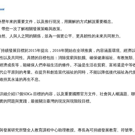
外歷年來的重要文件，以及推行現況，用圖解的方式解說重要概念。
，帶您一次了解相關發展策略與政策。
自然、人與人之間的關係，並為一個更公平、更具韌性的未來共同努力。
項可持續發展目標於2015年提出，2016年開始在全球推廣，內容涵蓋環境、經
性以及共同性。具體的目標包括：消除貧窮與飢餓、確保健康福祉、有教無類
經濟成長等，能確保人們幸福生活的條件。不論是生活在貧窮、富裕還是中等
代公平原則的考量。在提升和創造當代福祉的同時，不能以降低後代福祉為代
維持其永遠的再生不息。
詳細介紹17個SDGs 目標的內容，以及重要國際官方文件、社會與人權議題、
實的問題與實踐，最後關注臺灣的現況與現階段目標。
與發展研究所暨全人教育課程中心助理教授。專長為可持續發展教育、符號學