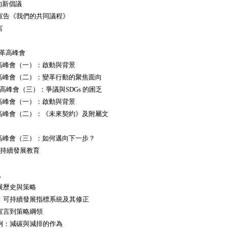
8 的新倡議
的宣告《我們的共同議程》
言
育變革高峰會
DGs 高峰會（一）：啟動與背景
SDGs 高峰會（二）：變革行動的聚焦面向
SDGs 高峰會（三）：爭議與SDGs 的困乏
年未來高峰會（一）：啟動與背景
 年未來高峰會（二）：《未來契約》及附屬文
年未來高峰會（三）：如何邁向下一步？
的可持續發展教育
況
發展歷史與策略
容：可持續發展指標系統及其修正
展宣言到策略綱領
範例：減碳與減排的作為