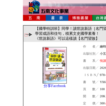
【國學特訓班】同學！讀世說新語［名門望
學習成語和佳句，積累文史國學素養！
《世說新語》可以這樣讀【名門望族】
作 者╱
繪時
出版社別╱
小五
書 系╱
悅讀
出版日期╱
202
I S B N ╱
978-
書 號╱
YX6
分享Facebook
頁 數╱
100
開 數╱
20K
定 價╱
300