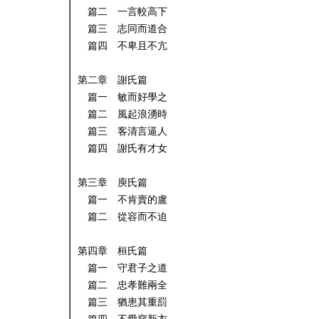
篇二 一言較高下
篇三 志同而道合
篇四 不卑且不亢
第二章 謝氏篇
篇一 敏而好學之
篇二 風起浪湧時
篇三 客清言逼人
篇四 謝氏有才女
第三章 庾氏篇
篇一 不肯賣的盧
篇二 從容而不迫
第四章 桓氏篇
篇一 守君子之道
篇二 忠孝難兩全
篇三 猶患其重罰