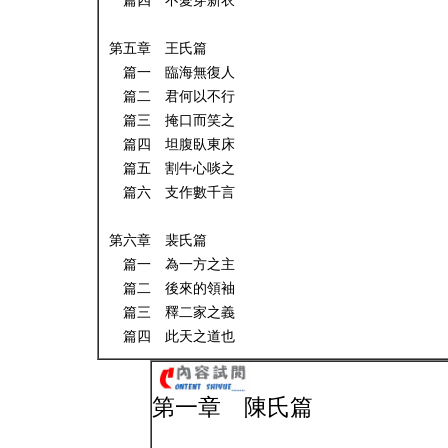
篇四 不愛穿新衣
第五章 王氏篇
篇一 臨海無復人
篇二 君何以不行
篇三 掩口而笑之
篇四 坦腹臥東床
篇五 割牛心啖之
篇六 支作數千言
第六章 裴氏篇
篇一 為一方之主
篇二 後來的領袖
篇三 釋二家之義
篇四 此天之道也
第一章 陳氏篇