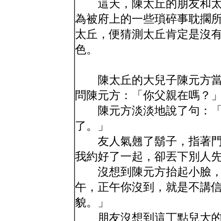
這天，陳太丘的朋友和太
為被府上的一些瑣碎事耽擱
太丘，便猜測太丘肯定是沒
色。
陳太丘的大兒子陳元方當
問陳元方：「你父親在嗎？
陳元方淡淡地說了句：「
了。」
友人氣翹了鬍子，指著門
我約好了一起，卻丟下別人
沒想到陳元方抬起小臉，
午，正午你沒到，就是不講
貌。」
朋友沒想到這丁點兒大的