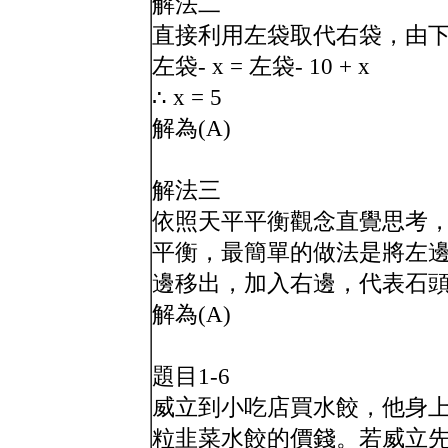
解法二
直接利用左袋取代右袋，由下
左袋- x = 左袋- 10 + x
∴ x = 5
解為(A)
解法三
依照天平平衡觀念直覺思考，右
平衡，最簡單的做法是將左邊
邊移出，加入右邊，代表石頭
解為(A)
題目1-6
威立到小吃店買水餃，他身上帶
粒韭菜水餃的價錢。若威立先