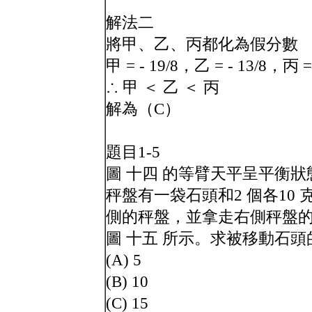
解法二
將甲、乙、丙都化為假分數
甲 = - 19/8，乙 = - 13/8，丙 = -
∴ 甲 ＜ 乙 ＜ 丙
解為（C）
題目1-5
圖 十四 的等臂天平呈平衡
秤盤有一袋石頭和2 個各10
側的秤盤，並拿走右側秤盤的
圖 十五 所示。求被移動石
(A) 5
(B) 10
(C) 15