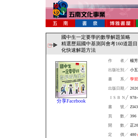
國中生一定要學的數學解題策略
精選歷屆國中基測與會考160道題
化快速解題方法
作 者╱
楊芳
出版社別╱
小五
書 系╱
學習
出版日期╱
202
I S B N ╱
978-
分享Facebook
書 號╱
ZI43
頁 數╱
396
開 數╱
正2
定 價╱
480