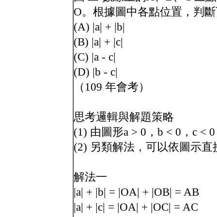
O。根據圖中各點位置，判斷
(A) |a| + |b|
(B) |a| + |c|
(C) |a - c|
(D) |b - c|
（109 年會考）
思考邏輯與解題策略
(1) 由圖形a > 0，b < 0，c < 0，
(2) 另類解法，可以依圖示直
解法一
|a| + |b| = |OA| + |OB| = AB
|a| + |c| = |OA| + |OC| = AC