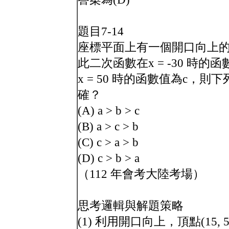
題目7-14
座標平面上有一個開口向上的二
此二次函數在x = -30 時的函
x = 50 時的函數值為c，則
確？
(A) a > b > c
(B) a > c > b
(C) c > a > b
(D) c > b > a
（112 年會考大陸考場）
思考邏輯與解題策略
(1) 利用開口向上，頂點(15