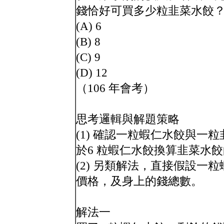
錢恰好可買多少粒韭菜水餃
(A) 6
(B) 8
(C) 9
(D) 12
（106 年會考）
思考邏輯與解題策略
(1) 確認一粒蝦仁水餃與一
於6 粒蝦仁水餃換算韭菜水
(2) 另類解法，直接假設一
價格，及身上的錢總數。
解法一