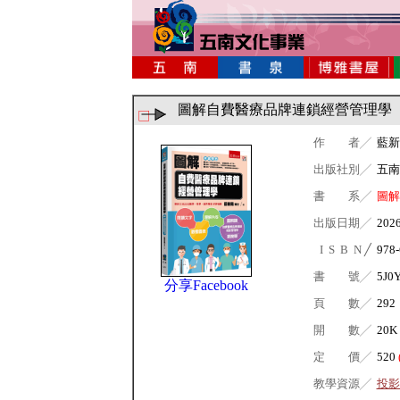
圖解自費醫療品牌連鎖經營管理學
作 者╱
藍新
出版社別╱
五南
書 系╱
圖解
出版日期╱
202
I S B N ╱
978-
書 號╱
5J0
分享Facebook
頁 數╱
292
開 數╱
20K
定 價╱
520
教學資源╱
投影