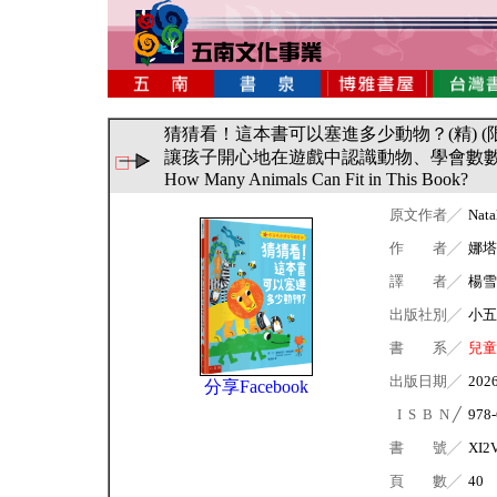
猜猜看！這本書可以塞進多少動物？(精) 
讓孩子開心地在遊戲中認識動物、學會數數
How Many Animals Can Fit in This Book?
原文作者╱
Nata
作 者╱
娜塔
譯 者╱
楊雪
出版社別╱
小五
書 系╱
兒童
出版日期╱
202
分享Facebook
I S B N ╱
978-
書 號╱
XI2
頁 數╱
40