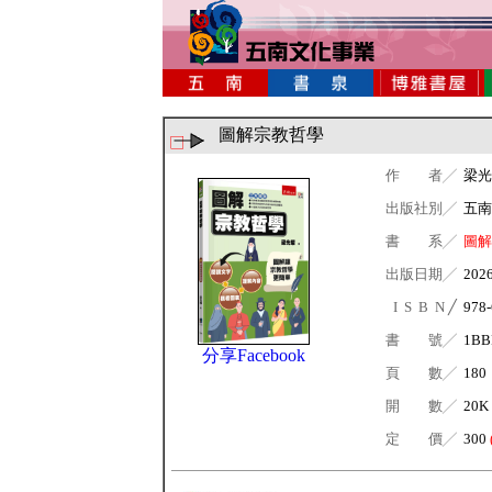
圖解宗教哲學
作 者╱
梁光
出版社別╱
五南
書 系╱
圖解
出版日期╱
202
I S B N ╱
978-
書 號╱
1BB
分享Facebook
頁 數╱
180
開 數╱
20K
定 價╱
300