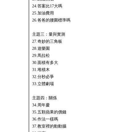
24.答案比17大嗎
25.加油費用
26.爸爸的腰圍標準嗎
主題三：量與實測
27.奇妙的三角板
28.遊樂園
29.馬拉松
30.面積有多大
31.堆積木
32.分秒必爭
33.立體劇場
主題四：關係
34.周年慶
35.五顆蘋果的價錢
36.作法一樣嗎
37.教室裡的動動腦