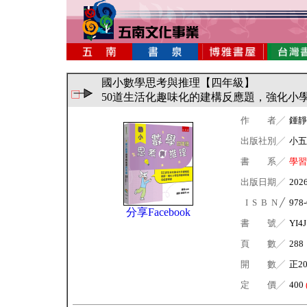
國小數學思考與推理【四年級】
50道生活化趣味化的建構反應題，強化小
作 者╱
鍾靜
出版社別╱
小五
書 系╱
學習
出版日期╱
202
I S B N ╱
978-
分享Facebook
書 號╱
YI4J
頁 數╱
288
開 數╱
正2
定 價╱
400