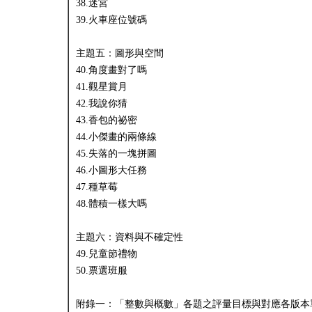
38.迷宮
39.火車座位號碼
主題五：圖形與空間
40.角度畫對了嗎
41.觀星賞月
42.我說你猜
43.香包的祕密
44.小傑畫的兩條線
45.失落的一塊拼圖
46.小圖形大任務
47.種草莓
48.體積一樣大嗎
主題六：資料與不確定性
49.兒童節禮物
50.票選班服
附錄一：「整數與概數」各題之評量目標與對應各版本