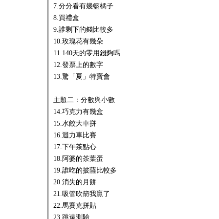
7.分分看有幾籃橘子
8.買禮盒
9.誰剩下的錢比較多
10.玫瑰花有幾朵
11.140天的零用錢夠嗎
12.發票上的數字
13.驚「夏」特賣會
主題二：分數與小數
14.巧克力有幾盒
15.水餃大車拼
16.迴力車比賽
17.下午茶點心
18.阿婆的茶葉蛋
19.誰吃的披薩比較多
20.消失的月餅
21.吸管吹箭我贏了
22.馬賽克拼貼
23.跳遠測驗